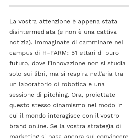
La
vostra
attenzione
è
appena
stata
disintermediata
(e
non
è
una
cattiva
notizia).
Immaginate
di
camminare
nel
campus
di
H-FARM:
51
ettari
di
puro
futuro,
dove
l’innovazione
non
si
studia
solo
sui
libri,
ma
si
respira
nell’aria
tra
un
laboratorio
di
robotica
e
una
sessione
di
pitching.
Ora,
proiettate
questo
stesso
dinamismo
nel
modo
in
cui
il
mondo
interagisce
con
il
vostro
brand
online.
Se
la
vostra
strategia
di
marketing
si
basa
ancora
sul
convincere