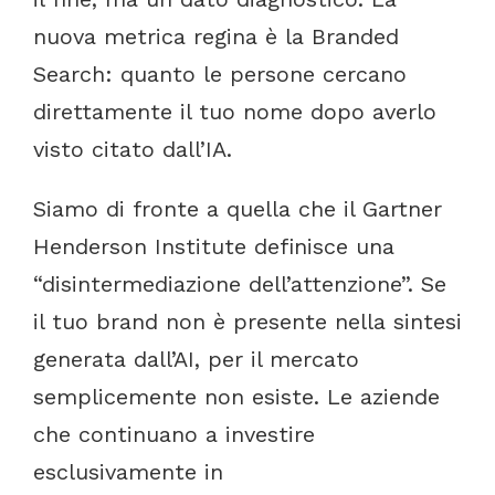
nuova
metrica
regina
è
la
Branded
Search:
quanto
le
persone
cercano
direttamente
il
tuo
nome
dopo
averlo
visto
citato
dall’IA.
Siamo
di
fronte
a
quella
che
il
Gartner
Henderson
Institute
definisce
una
“disintermediazione
dell’attenzione”.
Se
il
tuo
brand
non
è
presente
nella
sintesi
generata
dall’AI,
per
il
mercato
semplicemente
non
esiste.
Le
aziende
che
continuano
a
investire
esclusivamente
in