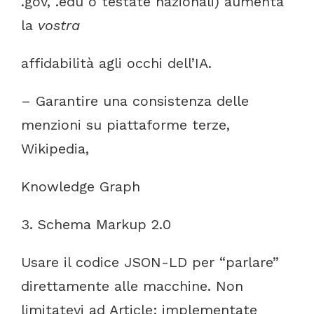
.gov,
.edu
o
testate
nazionali)
aumenta
la
vostra
affidabilità
agli
occhi
dell’IA.
–
Garantire
una
consistenza
delle
menzioni
su
piattaforme
terze,
Wikipedia,
Knowledge
Graph
3.
Schema
Markup
2.0
Usare
il
codice
JSON-LD
per
“parlare”
direttamente
alle
macchine.
Non
limitatevi
ad
Article
;
implementate