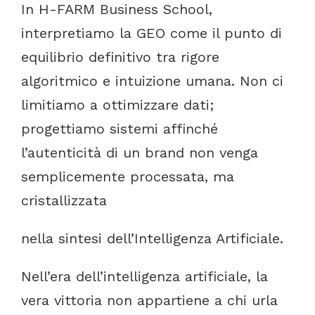
In
H-FARM
Business
School,
interpretiamo
la
GEO
come
il
punto
di
equilibrio
definitivo
tra
rigore
algoritmico
e
intuizione
umana.
Non
ci
limitiamo
a
ottimizzare
dati;
progettiamo
sistemi
affinché
l’autenticità
di
un
brand
non
venga
semplicemente
processata,
ma
cristallizzata
nella
sintesi
dell’Intelligenza Artificiale.
Nell’era
dell’intelligenza
artificiale,
la
vera
vittoria
non
appartiene
a
chi
urla