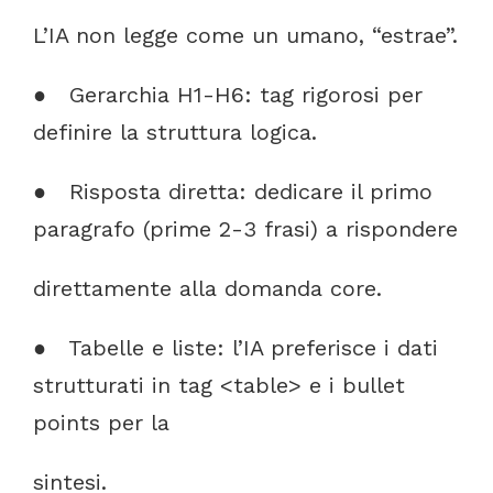
L’IA
non
legge
come
un
umano,
“estrae”.
●
Gerarchia
H1-H6:
tag
rigorosi
per
definire
la
struttura
logica.
●
Risposta
diretta:
dedicare
il
primo
paragrafo
(prime
2-3
frasi)
a
rispondere
direttamente
alla
domanda
core.
●
Tabelle
e
liste:
l’IA
preferisce
i
dati
strutturati
in
tag
<table>
e
i
bullet
points
per
la
si
ntesi.