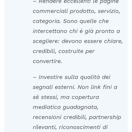
–
Rendere
eccellenti
le
pagine
commerciali
prodotto,
servizio,
categoria.
Sono
quelle
che
intercettano
chi
è
già
pronto
a
scegliere:
devono
essere
chiare,
credibili,
costruite
per
c
onvertire.
–
Investire
sulla
qualità
dei
segnali
esterni.
Non
link
fini
a
sé
stessi,
ma
copertura
mediatica
guadagnata,
recensioni
credibili,
partnership
rilevanti,
riconoscimenti
di