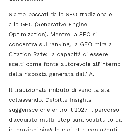
Siamo
passati
dalla
SEO
tradizionale
alla
GEO
(Generative
Engine
Optimization).
Mentre
la
SEO
si
concentra
sul
ranking,
la
GEO
mira
al
Citation
Rate:
la
capacità
di
essere
scelti
come
fonte
autorevole
all’interno
della
risposta
generata
dall’IA.
Il
tradizionale
imbuto
di
vendita
sta
collassando.
Deloitte
Insights
suggerisce
che
entro
il
2027
il
percorso
d’acquisto
multi-step
sarà
sostituito
da
interazioni
singole
e
dirette
con
agenti