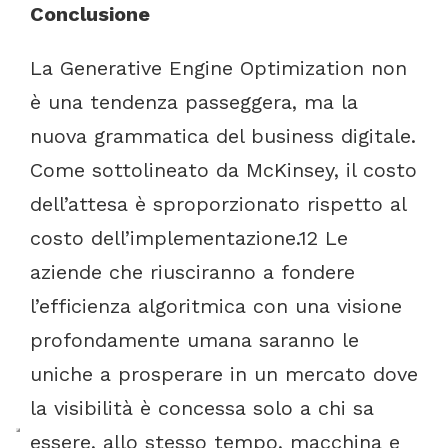
Conc
lusione
La
Generative
Engine
Optimization
non
è
una
tendenza
passeggera,
ma
la
nuova
grammatica
del
business
digitale.
Come
sottolineato
da
McKinsey,
il
costo
dell’attesa
è
sproporzionato
rispetto
al
costo
dell’implementazione.
12
Le
aziende
che
riusciranno
a
fondere
l’efficienza
algoritmica
con
una
visione
profondamente
umana
saranno
le
uniche
a
prosperare
in
un
mercato
dove
la
visibilità
è
concessa
solo
a
chi
sa
essere,
allo
stesso
tempo,
macchina
e