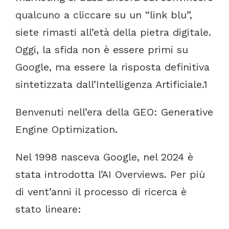
qualcuno
a
cliccare
su
un
“link
blu”,
siete
rimasti
all’età
della
pietra
digitale.
Oggi,
la
sfida
non
è
essere
primi
su
Google,
ma
essere
la
risposta
definitiva
sintetizzata
dall’Intelligenza
Artificiale.
1
Benvenuti
nell’era
della
GEO:
Generative
Engine
Optimization.
Nel
1998
nasceva
Google,
nel
2024
è
stata
introdotta
l’AI
Overviews.
Per
più
di
vent’anni
il
processo
di
ricerca
è
stato
lineare: