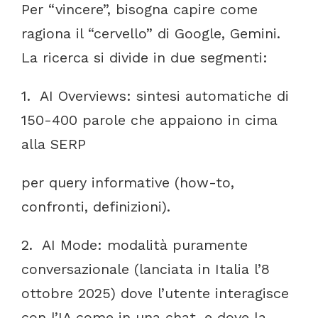
Per
“vincere”,
bisogna
capire
come
ragiona
il
“cervello”
di
Google,
Gemini.
La
ricerca
si
divide
in
due
segmenti:
1.
AI
Overviews:
sintesi
automatiche
di
150-400
parole
che
appaiono
in
cima
alla
SERP
per
query
informative
(how-to,
confronti,
definizioni).
2.
AI
Mode:
modalità
puramente
conversazionale
(lanciata
in
Italia l’8
ottobre
2025)
dove
l’utente
interagisce
con
l’IA
come
in
una
chat,
e
dove
la