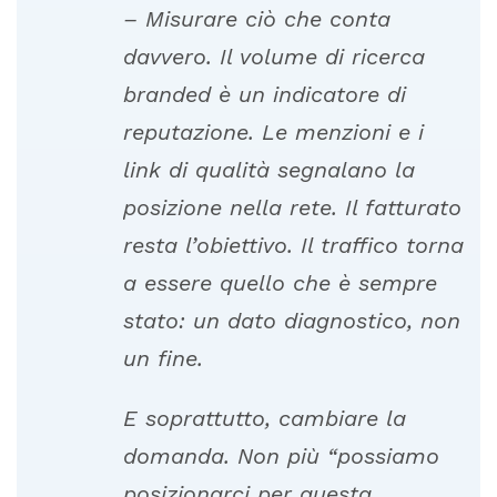
–
Misurare
ciò
che
conta
davvero.
Il
volume
di
ricerca
branded
è
un
indicatore
di
reputazione.
Le
menzioni
e
i
link
di
qualità
segnalano
la
posizione
nella
rete.
Il
fatturato
resta
l’obiettivo.
Il
traffico
torna
a
essere
quello
che
è
sempre
stato:
un
dato
diagnostico,
non
un
fine.
E
soprattutto,
cambiare
la
domanda.
Non
più
“possiamo
posizionarci
per
questa