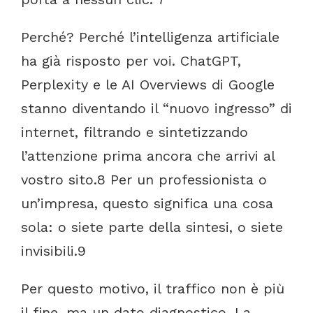
Perché?
Perché
l’intelligenza
artificiale
ha
già
risposto
per
voi.
ChatGPT,
Perplexity
e
le
AI
Overviews
di
Google
stanno
diventando
il
“nuovo
ingresso”
di
internet,
filtrando
e
sintetizzando
l’attenzione
prima
ancora
che
arrivi
al
vostro
sito.
8
Per
un
professionista
o
un’impresa,
questo
significa
una
cosa
sola:
o
siete
parte
della
sintesi,
o
siete
invisibili.
9
Per
questo
motivo,
il
traffico
non
è
più
il
fine,
ma
un
dato
diagnostico.
La