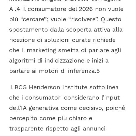
AI.
4
Il
consumatore
del
2026
non
vuole
più
“cercare”;
vuole
“risolvere”.
Questo
spostamento
dalla
scoperta
attiva
alla
ricezione
di
soluzioni
curate
richiede
che
il
marketing
smetta
di
parlare
agli
algoritmi
di
indicizzazione
e
inizi
a
parlare
ai
motori
di
inferenza.
5
Il
BCG
Henderson
Institute
sottolinea
che
i
consumatori
considerano
l’input
dell’IA
generativa
come
decisivo,
poiché
percepito
come
più
chiaro
e
trasparente
rispetto
agli
annunci