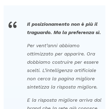
“
Il
posizionamento
non
è
più
il
traguardo.
Ma
la
preferenza
sì.
Per
vent’anni
abbiamo
ottimizzato
per
apparire.
Ora
dobbiamo
costruire
per
essere
scelti.
L’intelligenza
artificiale
non
cerca
la
pagina
migliore
sintetizza
la
risposta
migliore.
E
la
risposta
migliore
arriva
dal
brand
che
la
rete
già
conosce,