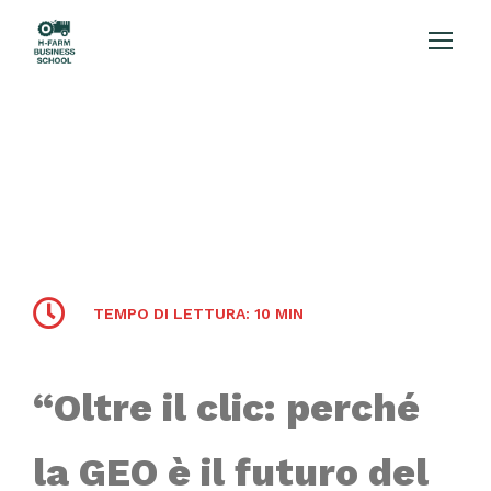
TEMPO DI LETTURA: 10 MIN
“
Oltre
il
clic:
perché
la
GEO
è
il
futuro
del