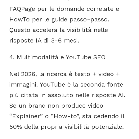
FAQPage
per
le
domande
correlate
e
HowTo
per
le
guide
passo-passo.
Questo
accelera
la
visibilità
nelle
risposte
IA
di
3-6
mesi.
4.
Multimodalità
e
YouTube
SEO
Nel
2026,
la
ricerca
è
testo
+
video
+
immagini.
YouTube
è
la
seconda
fonte
più
citata
in
assoluto
nelle
risposte
AI.
Se
un
brand
non
produce
video
“Explainer”
o
“How-to”,
sta
cedendo
il
50%
della
propria
visibilità potenziale.