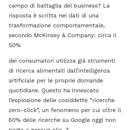
campo
di
battaglia
del
business?
La
risposta
è
scritta
nei
dati
di
una
trasformazione
comportamentale,
secondo
McKinsey
&
Company:
circa
il
50%
dei
consumatori
utilizza
già
strumenti
di
ricerca
alimentati
dall’intelligenza
artificiale
per
le
proprie
domande
quotidiane.
Questo
ha
innescato
l’esplosione
delle
cosiddette
“ricerche
zero-click”,
un
fenomeno
per
cui
oltre
il
60%
delle
ricerche
su
Google
oggi
non
porta
a
nessun
clic.
7