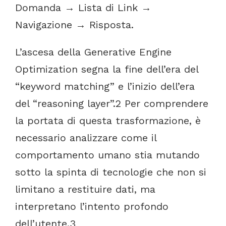
Domanda
→
Lista
di
Link
→
Navigazione
→
Risposta.
L’ascesa
della
Generative
Engine
Optimization
segna
la
fine
dell’era
del
“keyword
matching”
e
l’inizio
dell’era
del
“reasoning
layer”.
2
Per
comprendere
la
portata
di
questa
trasformazione,
è
necessario
analizzare
come
il
comportamento
umano
stia
mutando
sotto
la
spinta
di
tecnologie
che
non
si
limitano
a
restituire
dati,
ma
interpretano
l’intento
profondo
dell’utente.
3