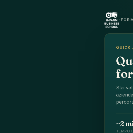
·
FORM
QUICK 
Qu
for
Stai va
azienda
percors
~2 m
TEMPO 