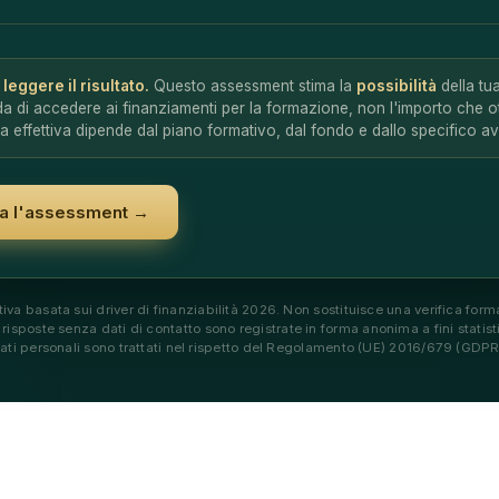
leggere il risultato.
Questo assessment stima la
possibilità
della tu
a di accedere ai finanziamenti per la formazione, non l'importo che ot
ra effettiva dipende dal piano formativo, dal fondo e dallo specifico av
zia l'assessment →
iva basata sui driver di finanziabilità 2026. Non sostituisce una verifica for
risposte senza dati di contatto sono registrate in forma anonima a fini statisti
ati personali sono trattati nel rispetto del Regolamento (UE) 2016/679 (GDPR