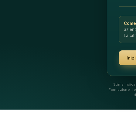
Come 
aziend
La cif
Ini
Stima indicat
Formazione · le 
d