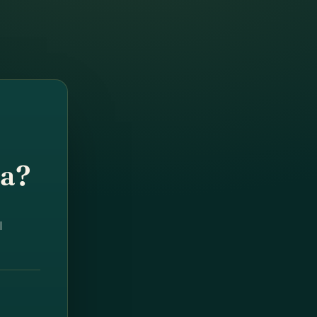
da?
l