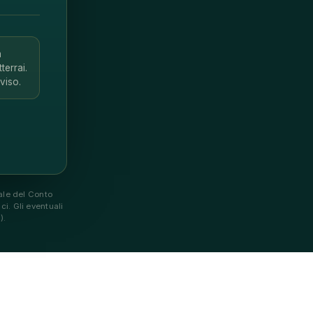
a
terrai.
viso.
male del Conto
ci. Gli eventuali
).